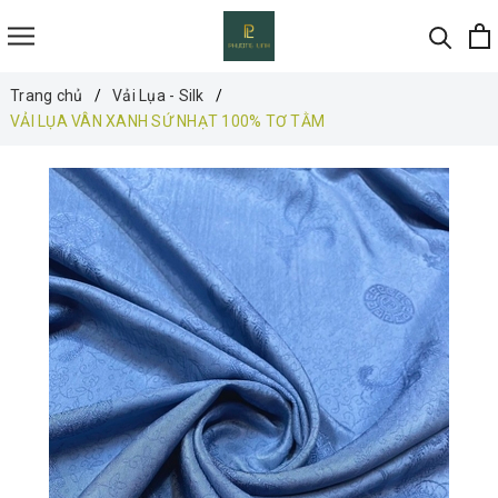
Trang chủ
Vải Lụa - Silk
VẢI LỤA VÂN XANH SỨ NHẠT 100% TƠ TẰM