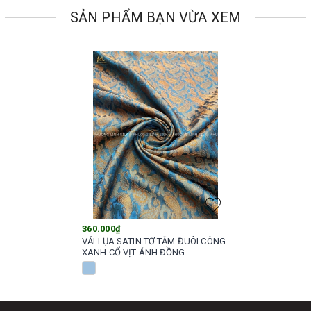
SẢN PHẨM BẠN VỪA XEM
360.000₫
VẢI LỤA SATIN TƠ TẰM ĐUÔI CÔNG
XANH CỔ VỊT ÁNH ĐỒNG