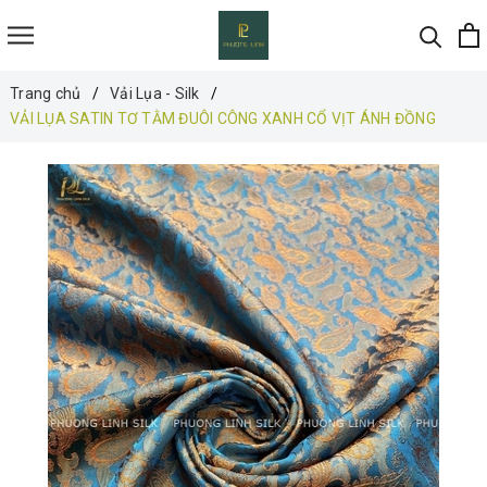
Trang chủ
Vải Lụa - Silk
VẢI LỤA SATIN TƠ TẰM ĐUÔI CÔNG XANH CỔ VỊT ÁNH ĐỒNG