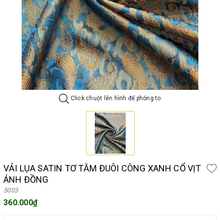
Click chuột lên hình để phóng to
VẢI LỤA SATIN TƠ TẰM ĐUÔI CÔNG XANH CỔ VỊT
ÁNH ĐỒNG
5003
360.000₫