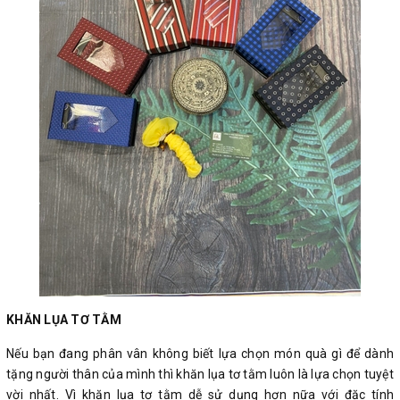
KHĂN LỤA TƠ TẰM
Nếu bạn đang phân vân không biết lựa chọn món quà gì để dành
tặng người thân của mình thì khăn lụa tơ tằm luôn là lựa chọn tuyệt
vời nhất. Vì khăn lụa tơ tằm dễ sử dụng hơn nữa với đặc tính