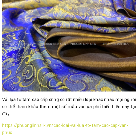
Vải lụa tơ tằm cao cấp cũng có rất nhiều loại khác nhau mọi người
có thể tham khảo thêm một số mẫu vải lụa phổ biến hiện nay tại
đây.
https://phuonglinhsilk.vn/cac-loai-vai-lua-to-tam-cao-cap-van-
phuc