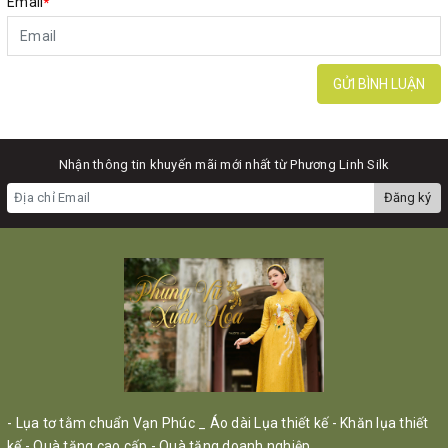
Email
*
GỬI BÌNH LUẬN
Nhận thông tin khuyến mãi mới nhất từ Phương Linh Silk
Đăng ký
- Lụa tơ tằm chuẩn Vạn Phúc _ Áo dài Lụa thiết kế - Khăn lụa thiết
kế - Quà tặng cao cấp - Quà tặng doanh nghiệp