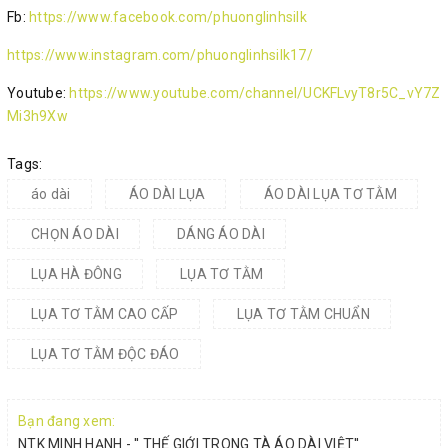
Fb:
https://www.facebook.com/phuonglinhsilk
https://www.instagram.com/phuonglinhsilk17/
Youtube:
https://www.youtube.com/channel/UCKFLvyT8r5C_vY7Z
Mi3h9Xw
Tags:
áo dài
ÁO DÀI LỤA
ÁO DÀI LỤA TƠ TẰM
CHỌN ÁO DÀI
DÁNG ÁO DÀI
LỤA HÀ ĐÔNG
LỤA TƠ TẰM
LỤA TƠ TẰM CAO CẤP
LỤA TƠ TẰM CHUẨN
LỤA TƠ TẰM ĐỘC ĐÁO
Bạn đang xem:
NTK MINH HẠNH - '' THẾ GIỚI TRONG TÀ ÁO DÀI VIỆT''