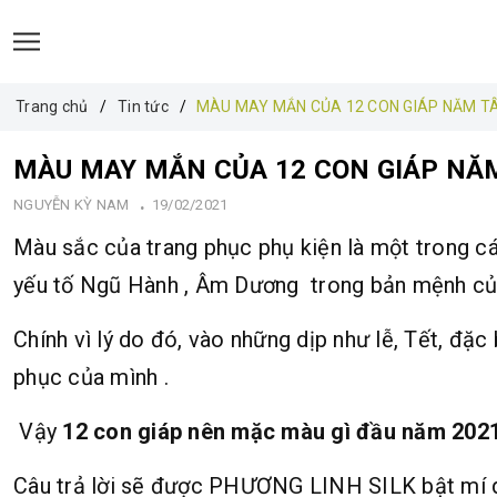
Trang chủ
Tin tức
MÀU MAY MẮN CỦA 12 CON GIÁP NĂM T
MÀU MAY MẮN CỦA 12 CON GIÁP NĂM
NGUYỄN KỲ NAM
19/02/2021
Màu sắc của trang phục phụ kiện là một trong cá
yếu tố Ngũ Hành , Âm Dương trong bản mệnh củ
Chính vì lý do đó, vào những dịp như lễ, Tết, đặ
phục của mình .
Vậy
12 con giáp nên mặc màu gì đầu năm 202
Câu trả lời sẽ được PHƯƠNG LINH SILK bật mí qu