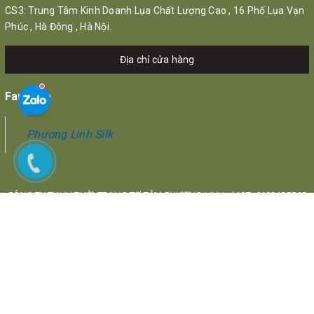
CS3: Trung Tâm Kinh Doanh Lụa Chất Lượng Cao , 16 Phố Lụa Vạn
Phúc , Hà Đông , Hà Nội.
Địa chỉ cửa hàng
Fanpage
Phương Linh Silk
CÔNG TY TNHH THỜI TRANG TƠ TẰM PHƯƠNG LINH - MST: 0108625568
Địa chỉ: 17 Phố Lụa, Quận Hà Đông, Hà Nội
© Bản quyền thuộc về
Phương Linh Silk
Cung cấp bởi
Sapo