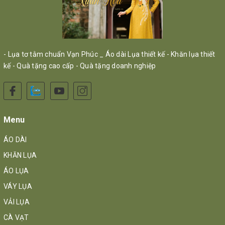
- Lụa tơ tằm chuẩn Vạn Phúc _ Áo dài Lụa thiết kế - Khăn lụa thiết
kế - Quà tặng cao cấp - Quà tặng doanh nghiệp
Menu
ÁO DÀI
KHĂN LỤA
ÁO LỤA
VÁY LỤA
VẢI LỤA
CÀ VẠT