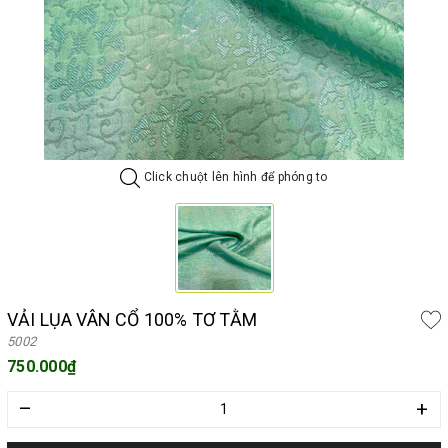
Click chuột lên hình để phóng to
VẢI LỤA VÂN CỔ 100% TƠ TẰM
5002
750.000₫
–
+