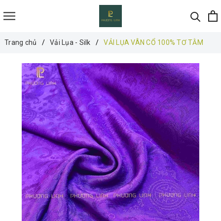
Trang chủ
Vải Lụa - Silk
VẢI LỤA VÂN CỔ 100% TƠ TẰM