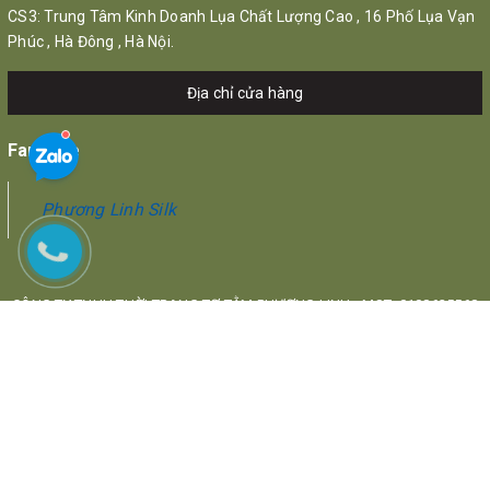
CS3: Trung Tâm Kinh Doanh Lụa Chất Lượng Cao , 16 Phố Lụa Vạn
Phúc , Hà Đông , Hà Nội.
Địa chỉ cửa hàng
Fanpage
Phương Linh Silk
CÔNG TY TNHH THỜI TRANG TƠ TẰM PHƯƠNG LINH - MST: 0108625568
Địa chỉ: 17 Phố Lụa, Quận Hà Đông, Hà Nội
© Bản quyền thuộc về
Phương Linh Silk
Cung cấp bởi
Sapo