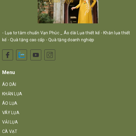
- Lụa tơ tằm chuẩn Vạn Phúc _ Áo dài Lụa thiết kế - Khăn lụa thiết
kế - Quà tặng cao cấp - Quà tặng doanh nghiệp
Menu
ÁO DÀI
KHĂN LỤA
ÁO LỤA
VÁY LỤA
VẢI LỤA
CÀ VẠT