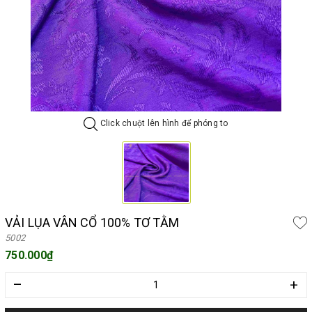
Click chuột lên hình để phóng to
VẢI LỤA VÂN CỔ 100% TƠ TẰM
5002
750.000₫
–
+