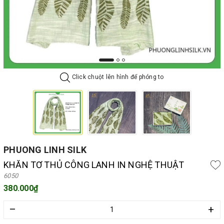
Click chuột lên hình để phóng to
PHUONG LINH SILK
KHĂN TƠ THỦ CÔNG LANH IN NGHỆ THUẬT
6050
380.000₫
–
+