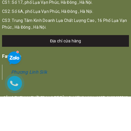
CS1: Số 17, phố Lụa Vạn Phúc, Hà Đông , Hà Nội.
CS2: Số 6A, phố Lụa Vạn Phúc, Hà Đông , Hà Nội.
CS3: Trung Tâm Kinh Doanh Lụa Chất Lượng Cao , 16 Phố Lụa Vạn
Phúc , Hà Đông , Hà Nội.
Địa chỉ cửa hàng
Fanpage
Phương Linh Silk
CÔNG TY TNHH THỜI TRANG TƠ TẰM PHƯƠNG LINH - MST: 0108625568
Địa chỉ: 17 Phố Lụa, Quận Hà Đông, Hà Nội