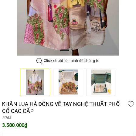
Click chuột lên hình để phóng to
KHĂN LỤA HÀ ĐÔNG VẼ TAY NGHỆ THUẬT PHỐ
CỔ CAO CẤP
6063
3.580.000₫