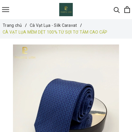
Trang chủ
Cà Vạt Lụa - Silk Caravat
CÀ VẠT LỤA MỀM DỆT 100% TỪ SỢI TƠ TẰM CAO CẤP