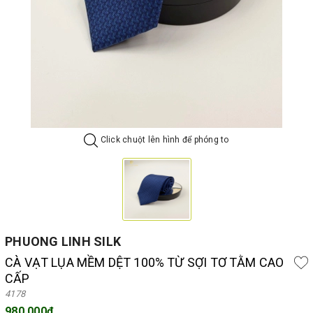
Click chuột lên hình để phóng to
PHUONG LINH SILK
CÀ VẠT LỤA MỀM DỆT 100% TỪ SỢI TƠ TẰM CAO
CẤP
4178
980.000₫