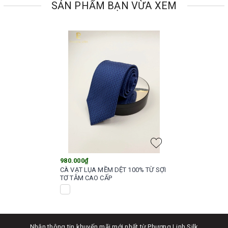
SẢN PHẨM BẠN VỪA XEM
980.000₫
CÀ VẠT LỤA MỀM DỆT 100% TỪ SỢI
TƠ TẰM CAO CẤP
Nhận thông tin khuyến mãi mới nhất từ Phương Linh Silk