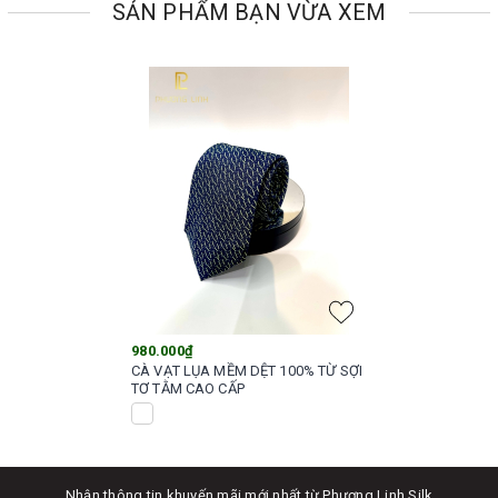
SẢN PHẨM BẠN VỪA XEM
980.000₫
CÀ VẠT LỤA MỀM DỆT 100% TỪ SỢI
TƠ TẰM CAO CẤP
Nhận thông tin khuyến mãi mới nhất từ Phương Linh Silk