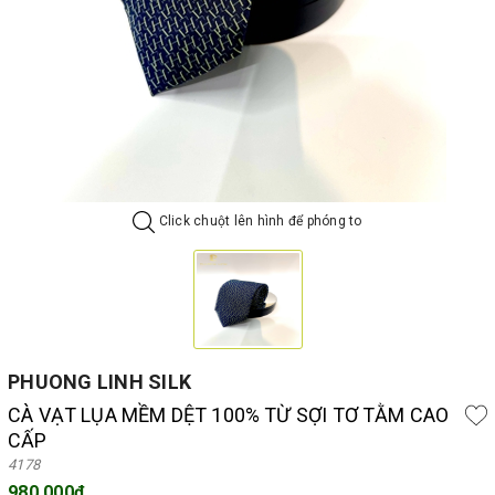
Click chuột lên hình để phóng to
PHUONG LINH SILK
CÀ VẠT LỤA MỀM DỆT 100% TỪ SỢI TƠ TẰM CAO
CẤP
4178
980.000₫