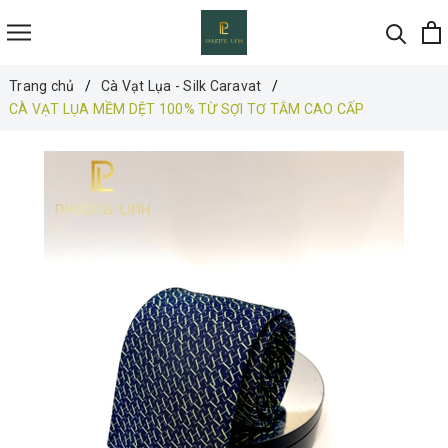
Trang chủ
Cà Vạt Lụa - Silk Caravat
CÀ VẠT LỤA MỀM DỆT 100% TỪ SỢI TƠ TẰM CAO CẤP