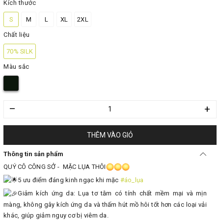
Kích thước
S
M
L
XL
2XL
Chất liệu
70% SILK
Màu sắc
–
+
THÊM VÀO GIỎ
Thông tin sản phẩm
QUÝ CÔ CÔNG SỞ - MẶC LỤA THÔI
5 ưu điểm đáng kinh ngạc khi mặc
#áo_lụa
Giảm kích ứng da: Lụa tơ tằm có tính chất mềm mại và mịn
màng, không gây kích ứng da và thấm hút mồ hôi tốt hơn các loại vải
khác, giúp giảm nguy cơ bị viêm da.