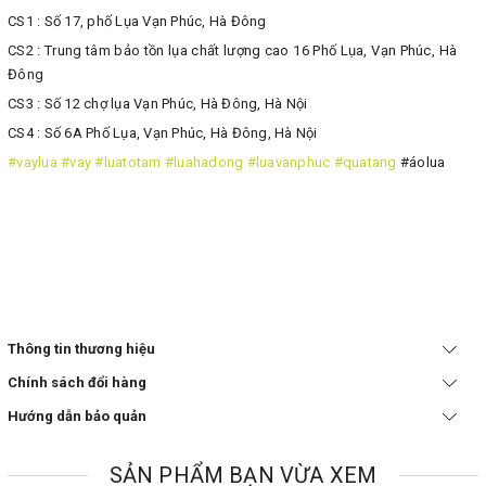
CS1 : Số 17, phố Lụa Vạn Phúc, Hà Đông
CS2 : Trung tâm bảo tồn lụa chất lượng cao 16 Phố Lụa, Vạn Phúc, Hà
Đông
CS3 : Số 12 chợ lụa Vạn Phúc, Hà Đông, Hà Nội
CS4 : Số 6A Phố Lụa, Vạn Phúc, Hà Đông, Hà Nội
#vaylua
#vay
#luatotam
#luahadong
#luavanphuc
#quatang
#áolua
Thông tin thương hiệu
Chính sách đổi hàng
Hướng dẫn bảo quản
SẢN PHẨM BẠN VỪA XEM