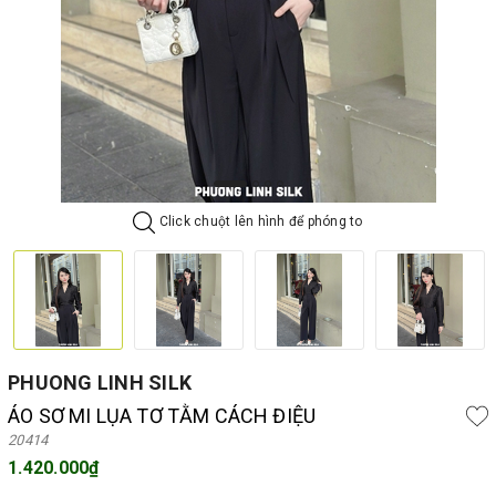
Click chuột lên hình để phóng to
PHUONG LINH SILK
ÁO SƠ MI LỤA TƠ TẰM CÁCH ĐIỆU
20414
1.420.000₫