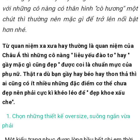
với những cô nàng có thân hình ''cò hương'' một
chút thì thường nên mặc gì để trở lên nổi bật
hơn nhé.
Từ quan niệm xa xưa hay thường là quan niệm của
Châu Á thì những cô nàng '' liễu yếu đào tơ '' hay ''
gầy mặc gì cũng đẹp '' được coi là chuẩn mực của
phụ nữ. Thật ra dù bạn gầy hay béo hay thon thả thì
ai cũng có ít nhiều những đặc điểm cơ thể chưa
đẹp nên phải cực kì khéo léo để '' đẹp khoe xấu
che''.
1. Chọn những thiết kế oversize, suông ngắn vừa
phải
Một kiểu trang phục được lòng hầu hết chị em thời