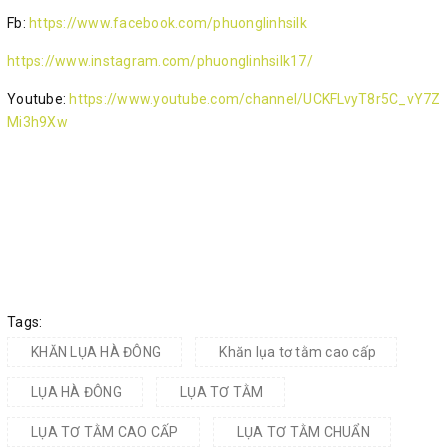
Fb:
https://www.facebook.com/phuonglinhsilk
https://www.instagram.com/phuonglinhsilk17/
Youtube:
https://www.youtube.com/channel/UCKFLvyT8r5C_vY7Z
Mi3h9Xw
Tags:
KHĂN LỤA HÀ ĐÔNG
Khăn lụa tơ tằm cao cấp
LỤA HÀ ĐÔNG
LỤA TƠ TẰM
LỤA TƠ TẰM CAO CẤP
LỤA TƠ TẰM CHUẨN