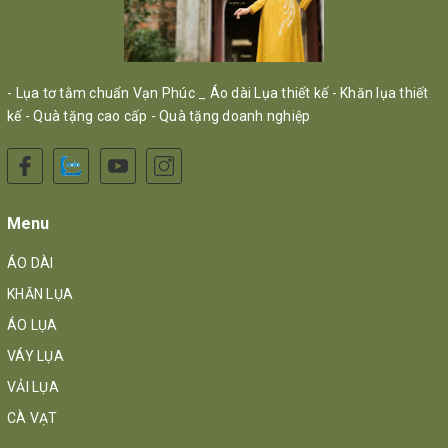
- Lụa tơ tằm chuẩn Vạn Phúc _ Áo dài Lụa thiết kế - Khăn lụa thiết
kế - Quà tặng cao cấp - Quà tặng doanh nghiệp
Menu
ÁO DÀI
KHĂN LỤA
ÁO LỤA
VÁY LỤA
VẢI LỤA
CÀ VẠT